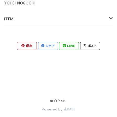
YOHEI NOGUCHI
ITEM
TOPS
保存
シェア
LINE
ポスト
BOTTOMS
ONEPIECE
JACKET
COAT
© 白/haku
Powered by
SHOES