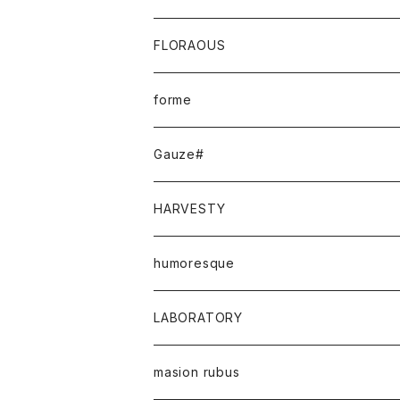
FLORAOUS
forme
Gauze#
HARVESTY
humoresque
LABORATORY
masion rubus